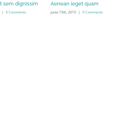
eget quam
Curabitur nisi ultricies
15
|
0 Comments
junio 15th, 2015
|
0 Comments