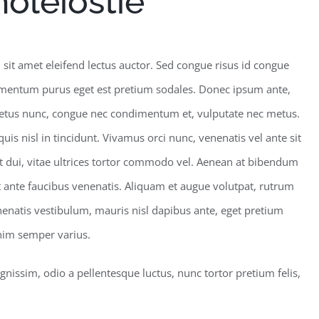
oleiostie
 sit amet eleifend lectus auctor. Sed congue risus id congue
imentum purus eget est pretium sodales. Donec ipsum ante,
 metus nunc, congue nec condimentum et, vulputate nec metus.
is nisl in tincidunt. Vivamus orci nunc, venenatis vel ante sit
it dui, vitae ultrices tortor commodo vel. Aenean at bibendum
 ante faucibus venenatis. Aliquam et augue volutpat, rutrum
nenatis vestibulum, mauris nisl dapibus ante, eget pretium
nim semper varius.
nissim, odio a pellentesque luctus, nunc tortor pretium felis,