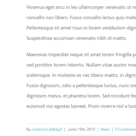
Vivamus eget arcu in leo ullamcorper venenatis ut n
convallis non libero. Fusce convallis lectus quis ma
Pellentesque sit amet risus in lorem vestibulum dig
Suspendisse accumsan venenatis nibh id mattis.
Maecenas imperdiet neque sit amet lorem fringilla 
sed porttitor lorem lobortis. Nullam vitae auctor ma
scelerisque. In molestie ex nec libero mattis, in dig
Fusce dignissim, odio a pellentesque luctus, nunc tor
dignissim metus, et pharetra lorem. Sed tincidunt fe
euismod nisi egestas laoreet. Proin viverra nisl a luctu
By
creativo3_b4jt5jy5
|
junio 15th, 2015
|
News
|
0 Comment