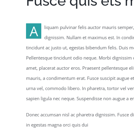
Fusce quis ets m
A
liquam pulvinar felis auctor mauris semper,
dignissim. Nullam et maximus est. In cond
tincidunt ac justo ut, egestas bibendum felis. Duis
Pellentesque tincidunt odio neque. Morbi dignissim qu
amet, placerat auctor eros. Praesent pellentesque el
mauris, a condimentum erat. Fusce suscipit augue et
urna vel, commodo libero. In pharetra, tortor vel ve
sapien ligula nec neque. Suspendisse non augue a e
Donec accumsan nisl ac pharetra dignissim. Fusce dig
in egestas magna orci quis dui