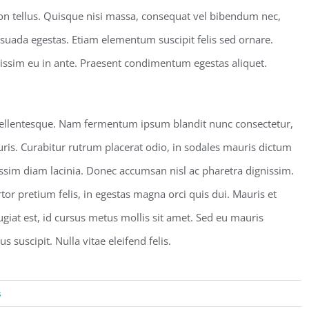
on tellus. Quisque nisi massa, consequat vel bibendum nec,
lesuada egestas. Etiam elementum suscipit felis sed ornare.
nissim eu in ante. Praesent condimentum egestas aliquet.
pellentesque. Nam fermentum ipsum blandit nunc consectetur,
uris. Curabitur rutrum placerat odio, in sodales mauris dictum
nissim diam lacinia. Donec accumsan nisl ac pharetra dignissim.
tor pretium felis, in egestas magna orci quis dui. Mauris et
ugiat est, id cursus metus mollis sit amet. Sed eu mauris
s suscipit. Nulla vitae eleifend felis.
s