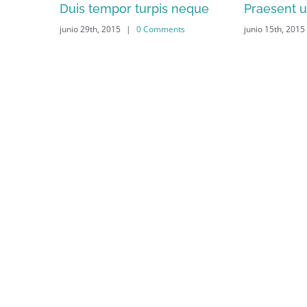
neque
Praesent ut sem dignissim
Aenean i
ts
junio 15th, 2015
|
0 Comments
junio 15th, 20