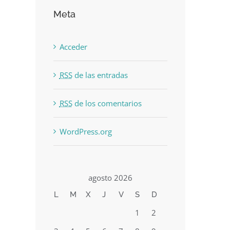
Suspendisse Sed Sagittis
Meta
junio 30th, 2015
|
0 Comments
Acceder
RSS
de las entradas
RSS
de los comentarios
WordPress.org
agosto 2026
L
M
X
J
V
S
D
1
2