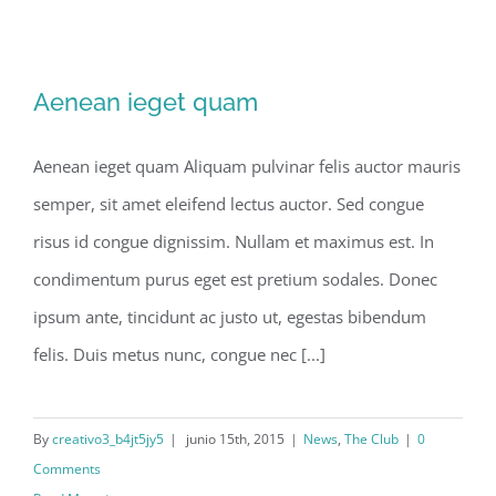
Aenean ieget quam
Aenean ieget quam Aliquam pulvinar felis auctor mauris
semper, sit amet eleifend lectus auctor. Sed congue
risus id congue dignissim. Nullam et maximus est. In
condimentum purus eget est pretium sodales. Donec
ipsum ante, tincidunt ac justo ut, egestas bibendum
felis. Duis metus nunc, congue nec [...]
By
creativo3_b4jt5jy5
|
junio 15th, 2015
|
News
,
The Club
|
0
Comments