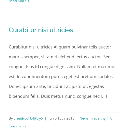
Read More
Curabitur nisi ultricies
Curabitur nisi ultricies Aliquam pulvinar felis auctor
mauris semper, sit amet eleifend lectus auctor. Sed
congue risus id congue dignissim. Nullam et maximus
est. In condimentum purus eget est pretium sodales.
Donec ipsum ante, tincidunt ac justo ut, egestas
bibendum felis. Duis metus nunc, congue nec [...]
By
creativo3_b4jt5jy5
|
junio 15th, 2015
|
News
,
Traveling
|
0
Comments